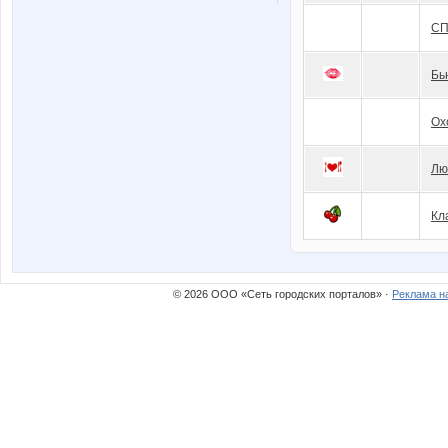
СП
Бь
Ох
Лю
Кл
© 2026 ООО «Сеть городских порталов» ·
Реклама н