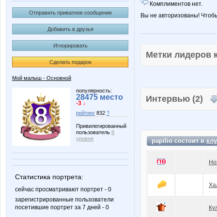
Комплиментов нет.
Отправить приватное сообщение
Вы не авторизованы! Чтоб
Добавить в друзья
Игнорировать
Метки лидеров
Сделать подарок
Мой малыш - Основной
популярность:
28475 место
Интервью (2)
-3 ↓
рейтинг
832
?
Привилегированный
пользователь
8
уровня
papilio состоит в
клу
Но
Статистика портрета:
Ха
сейчас просматривают портрет - 0
зарегистрированные пользователи
посетившие портрет за 7 дней - 0
Ку